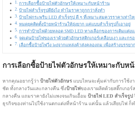
การเลือกซื้อป้ายไฟตัวอักษรให้เหมาะกับหน้าร้าน
ป้ายไฟสำเร็จรูปดียังไง ทำไมราคาถูกกว่าสั่งทำ
ป้ายไฟกระพริบ LED สำเร็จรูป ดี ๆ ที่เหมาะสมควรราคาเท่าไห
หมดยุคติดตั้งป้ายหน้าร้านให้ยุ่งยาก แค่แบบสำเร็จรูปก็เอาอยู่
การทำป้ายไฟด้วยหลอด SMD LED ทางเลือกของการเติมแต่งแสง
จุดเด่นป้ายไฟของเราด้วยตัวอักษรสติกเกอร์เคลือบเงา และกร
เลือกซื้อป้ายไฟวิ่ง ledจากแหล่งค้าส่งคลองถม เพื่อสร้างบรร
การเลือกซื้อป้ายไฟตัวอักษรให้เหมาะกับหน้
หากคุณอยากรู้ว่า
ป้ายไฟตัวอักษร
แบบไหนจะคุ้มค่ากับการใช้งาน เ
ชัด ทั้งกลางวันและกลางคืน ซึ่ง
ป้ายไฟ
ของเราผลิตด้วยสติ๊กเกอร
กลางคืน แถมราคายังไม่แพงจนเกินเอื้อม
ป้ายไฟ LED สำเร็จรูป
ธุรกิจของท่านไปใช้งานตกแต่งที่หน้าร้าน แค่นั้น แล้วเสียบไฟ ก