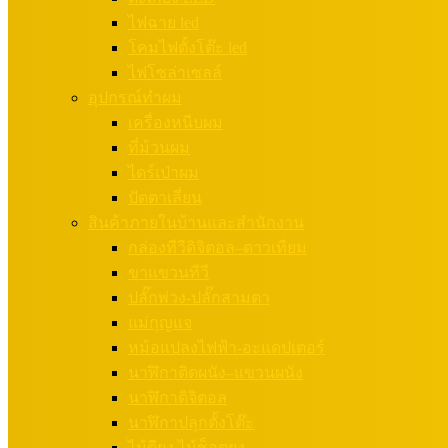
ไฟฉาย led
โคมไฟตั้งโต๊ะ led
ไฟโซล่าเซลล์
อุปกรณ์ทำผม
เครื่องหนีบผม
ที่ม้วนผม
ไดร์เป่าผม
ปัตตาเลี่ยน
สินค้าภายในบ้านและสำนักงาน
กล่องทีวีดิจิตอล–ดาวเทียม
ขาแขวนทีวี
ปลั๊กพ่วง-ปลั๊กสามตา
แม่กุญแจ
หม้อแปลงไฟฟ้า-อะแดปเตอร์
นาฬิกาติดผนัง–แขวนผนัง
นาฬิกาดิจิตอล
นาฬิกาปลุกตั้งโต๊ะ
ไม้ตียุง ไม้ช็อตยุง