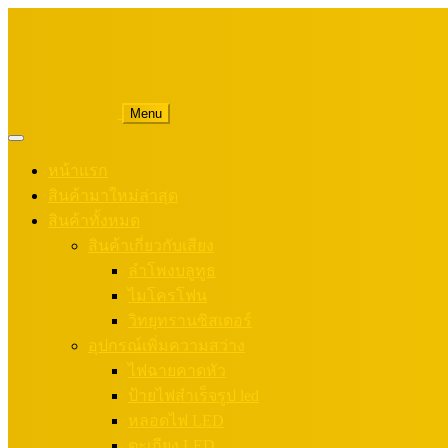
Menu
หน้าแรก
สินค้ามาใหม่ล่าสุด
สินค้าทั้งหมด
สินค้าเกี่ยวกับเสียง
ลำโพงบลูทูธ
ไมโครโฟน
วิทยุทรานซิสเตอร์
อุปกรณ์เพิ่มความสว่าง
ไฟฉายคาดหัว
ป้ายไฟสำเร็จรูป led
หลอดไฟ LED
ตะเกียง LED