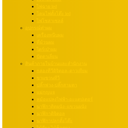
ไฟฉาย led
โคมไฟตั้งโต๊ะ led
ไฟโซล่าเซลล์
อุปกรณ์ทำผม
เครื่องหนีบผม
ที่ม้วนผม
ไดร์เป่าผม
ปัตตาเลี่ยน
สินค้าภายในบ้านและสำนักงาน
กล่องทีวีดิจิตอล–ดาวเทียม
ขาแขวนทีวี
ปลั๊กพ่วง-ปลั๊กสามตา
แม่กุญแจ
หม้อแปลงไฟฟ้า-อะแดปเตอร์
นาฬิกาติดผนัง–แขวนผนัง
นาฬิกาดิจิตอล
นาฬิกาปลุกตั้งโต๊ะ
ไม้ตียุง ไม้ช็อตยุง