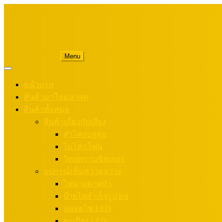
Menu
หน้าแรก
สินค้ามาใหม่ล่าสุด
สินค้าทั้งหมด
สินค้าเกี่ยวกับเสียง
ลำโพงบลูทูธ
ไมโครโฟน
วิทยุทรานซิสเตอร์
อุปกรณ์เพิ่มความสว่าง
ไฟฉายคาดหัว
ป้ายไฟสำเร็จรูป led
หลอดไฟ LED
ตะเกียง LED