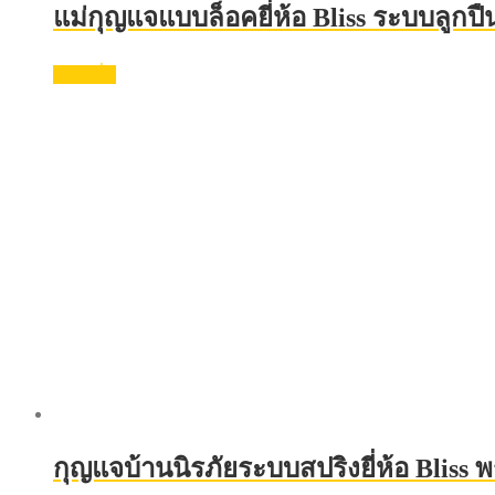
แม่กุญแจแบบล็อคยี่ห้อ Bliss ระบบลูกป
อ่านเพิ่ม
กุญแจบ้านนิรภัยระบบสปริงยี่ห้อ Blis