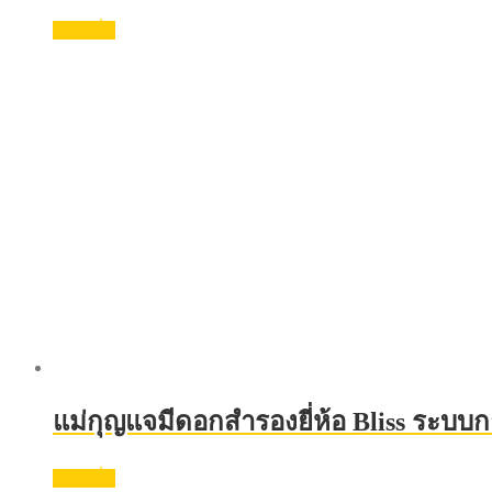
อ่านเพิ่ม
แม่กุญแจมีดอกสำรองยี่ห้อ Bliss ระ
อ่านเพิ่ม