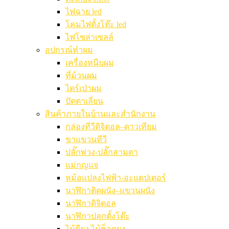
ไฟฉาย led
โคมไฟตั้งโต๊ะ led
ไฟโซล่าเซลล์
อุปกรณ์ทำผม
เครื่องหนีบผม
ที่ม้วนผม
ไดร์เป่าผม
ปัตตาเลี่ยน
สินค้าภายในบ้านและสำนักงาน
กล่องทีวีดิจิตอล–ดาวเทียม
ขาแขวนทีวี
ปลั๊กพ่วง-ปลั๊กสามตา
แม่กุญแจ
หม้อแปลงไฟฟ้า-อะแดปเตอร์
นาฬิกาติดผนัง–แขวนผนัง
นาฬิกาดิจิตอล
นาฬิกาปลุกตั้งโต๊ะ
ไม้ตียุง ไม้ช็อตยุง