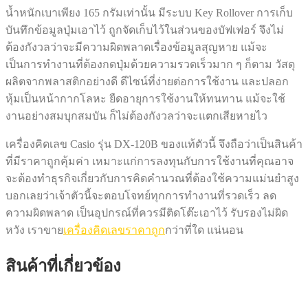
น้ำหนักเบาเพียง 165 กรัมเท่านั้น มีระบบ Key Rollover การเก็บ
บันทึกข้อมูลปุ่มเอาไว้ ถูกจัดเก็บไว้ในส่วนของบัฟเฟอร์ จึงไม่
ต้องกังวลว่าจะมีความผิดพลาดเรื่องข้อมูลสุญหาย แม้จะ
เป็นการทำงานที่ต้องกดปุ่มด้วยความรวดเร็วมาก ๆ ก็ตาม วัสดุ
ผลิตจากพลาสติกอย่างดี ดีไซน์ที่ง่ายต่อการใช้งาน และปลอก
หุ้มเป็นหน้ากากโลหะ ยืดอายุการใช้งานให้ทนทาน แม้จะใช้
งานอย่างสมบุกสมบัน ก็ไม่ต้องกังวลว่าจะแตกเสียหายไว
เครื่องคิดเลข Casio รุ่น DX-120B ของแท้ตัวนี้ จึงถือว่าเป็นสินค้า
ที่มีราคาถูกคุ้มค่า เหมาะแก่การลงทุนกับการใช้งานที่คุณอาจ
จะต้องทำธุรกิจเกี่ยวกับการคิดคำนวณที่ต้องใช้ความแม่นยำสูง
บอกเลยว่าเจ้าตัวนี้จะตอบโจทย์ทุกการทำงานที่รวดเร็ว ลด
ความผิดพลาด เป็นอุปกรณ์ที่ควรมีติดโต๊ะเอาไว้ รับรองไม่ผิด
หวัง เราขาย
เครื่องคิดเลขราคาถูก
กว่าที่ใด แน่นอน
สินค้าที่เกี่ยวข้อง