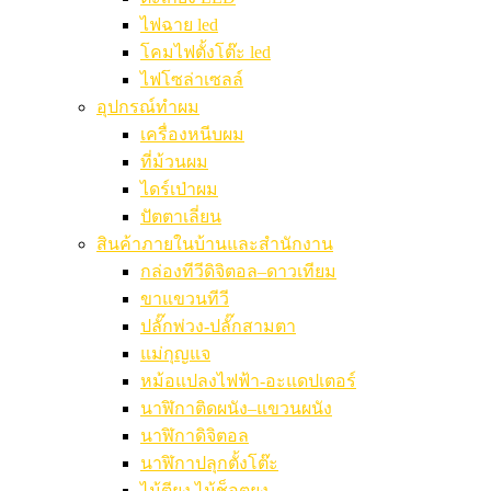
ไฟฉาย led
โคมไฟตั้งโต๊ะ led
ไฟโซล่าเซลล์
อุปกรณ์ทำผม
เครื่องหนีบผม
ที่ม้วนผม
ไดร์เป่าผม
ปัตตาเลี่ยน
สินค้าภายในบ้านและสำนักงาน
กล่องทีวีดิจิตอล–ดาวเทียม
ขาแขวนทีวี
ปลั๊กพ่วง-ปลั๊กสามตา
แม่กุญแจ
หม้อแปลงไฟฟ้า-อะแดปเตอร์
นาฬิกาติดผนัง–แขวนผนัง
นาฬิกาดิจิตอล
นาฬิกาปลุกตั้งโต๊ะ
ไม้ตียุง ไม้ช็อตยุง