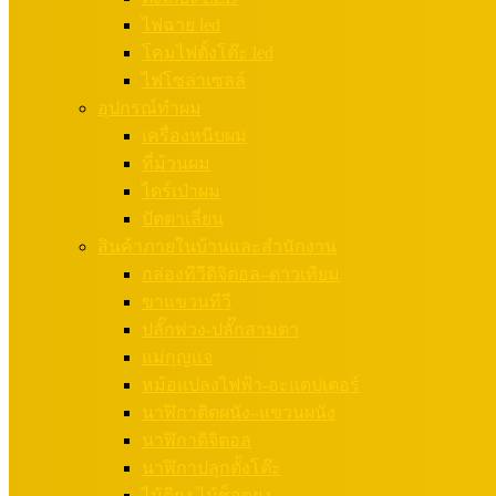
ไฟฉาย led
โคมไฟตั้งโต๊ะ led
ไฟโซล่าเซลล์
อุปกรณ์ทำผม
เครื่องหนีบผม
ที่ม้วนผม
ไดร์เป่าผม
ปัตตาเลี่ยน
สินค้าภายในบ้านและสำนักงาน
กล่องทีวีดิจิตอล–ดาวเทียม
ขาแขวนทีวี
ปลั๊กพ่วง-ปลั๊กสามตา
แม่กุญแจ
หม้อแปลงไฟฟ้า-อะแดปเตอร์
นาฬิกาติดผนัง–แขวนผนัง
นาฬิกาดิจิตอล
นาฬิกาปลุกตั้งโต๊ะ
ไม้ตียุง ไม้ช็อตยุง