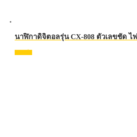
นาฬิกาดิจิตอลรุ่น CX-808 ตัวเลขชัด 
อ่านเพิ่ม