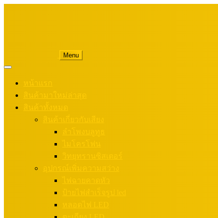
Menu
หน้าแรก
สินค้ามาใหม่ล่าสุด
สินค้าทั้งหมด
สินค้าเกี่ยวกับเสียง
ลำโพงบลูทูธ
ไมโครโฟน
วิทยุทรานซิสเตอร์
อุปกรณ์เพิ่มความสว่าง
ไฟฉายคาดหัว
ป้ายไฟสำเร็จรูป led
หลอดไฟ LED
ตะเกียง LED