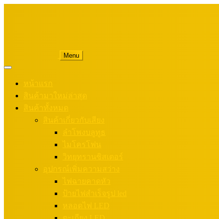
Menu
หน้าแรก
สินค้ามาใหม่ล่าสุด
สินค้าทั้งหมด
สินค้าเกี่ยวกับเสียง
ลำโพงบลูทูธ
ไมโครโฟน
วิทยุทรานซิสเตอร์
อุปกรณ์เพิ่มความสว่าง
ไฟฉายคาดหัว
ป้ายไฟสำเร็จรูป led
หลอดไฟ LED
ตะเกียง LED