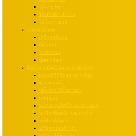
ไฟฉาย led
โคมไฟตั้งโต๊ะ led
ไฟโซล่าเซลล์
อุปกรณ์ทำผม
เครื่องหนีบผม
ที่ม้วนผม
ไดร์เป่าผม
ปัตตาเลี่ยน
สินค้าภายในบ้านและสำนักงาน
กล่องทีวีดิจิตอล–ดาวเทียม
ขาแขวนทีวี
ปลั๊กพ่วง-ปลั๊กสามตา
แม่กุญแจ
หม้อแปลงไฟฟ้า-อะแดปเตอร์
นาฬิกาติดผนัง–แขวนผนัง
นาฬิกาดิจิตอล
นาฬิกาปลุกตั้งโต๊ะ
ไม้ตียุง ไม้ช็อตยุง