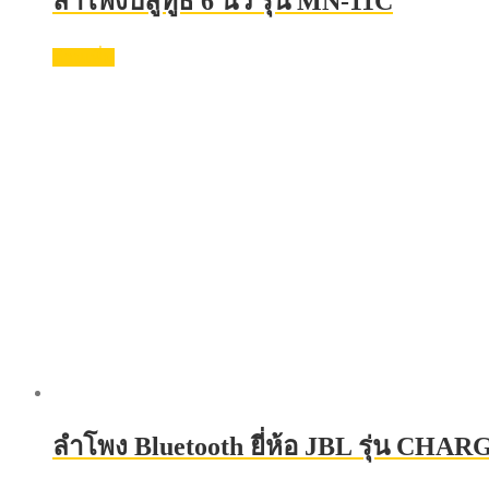
ลําโพงบลูทูธ 6 นิ้ว รุ่น MN-11C
อ่านเพิ่ม
ลำโพง Bluetooth ยี่ห้อ JBL รุ่น CHARG