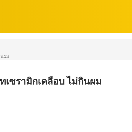
กินผม
พลทเซรามิกเคลือบ ไม่กินผม