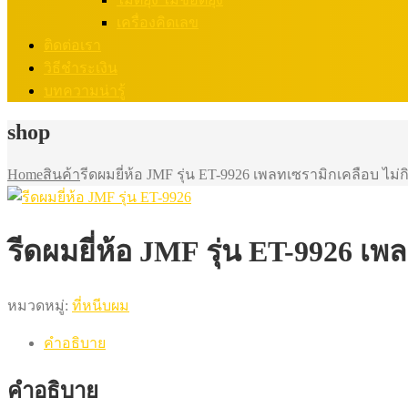
เครื่องคิดเลข
ติดต่อเรา
วิธีชำระเงิน
บทความน่ารู้
shop
Home
สินค้า
รีดผมยี่ห้อ JMF รุ่น ET-9926 เพลทเซรามิกเคลือบ ไม่
รีดผมยี่ห้อ JMF รุ่น ET-9926 เ
หมวดหมู่:
ที่หนีบผม
คำอธิบาย
คำอธิบาย