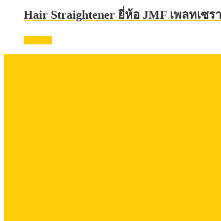
Hair Straightener ยี่ห้อ JMF เพลทเซรา
อ่านเพิ่ม