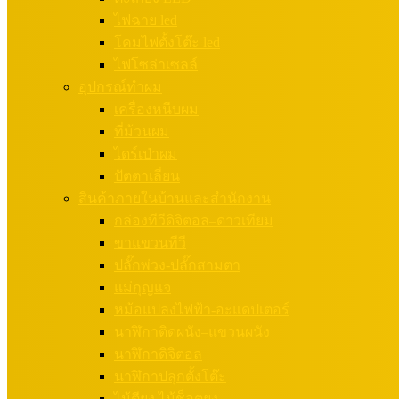
ไฟฉาย led
โคมไฟตั้งโต๊ะ led
ไฟโซล่าเซลล์
อุปกรณ์ทำผม
เครื่องหนีบผม
ที่ม้วนผม
ไดร์เป่าผม
ปัตตาเลี่ยน
สินค้าภายในบ้านและสำนักงาน
กล่องทีวีดิจิตอล–ดาวเทียม
ขาแขวนทีวี
ปลั๊กพ่วง-ปลั๊กสามตา
แม่กุญแจ
หม้อแปลงไฟฟ้า-อะแดปเตอร์
นาฬิกาติดผนัง–แขวนผนัง
นาฬิกาดิจิตอล
นาฬิกาปลุกตั้งโต๊ะ
ไม้ตียุง ไม้ช็อตยุง