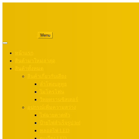
Menu
หน้าแรก
สินค้ามาใหม่ล่าสุด
สินค้าทั้งหมด
สินค้าเกี่ยวกับเสียง
ลำโพงบลูทูธ
ไมโครโฟน
วิทยุทรานซิสเตอร์
อุปกรณ์เพิ่มความสว่าง
ไฟฉายคาดหัว
ป้ายไฟสำเร็จรูป led
หลอดไฟ LED
ตะเกียง LED