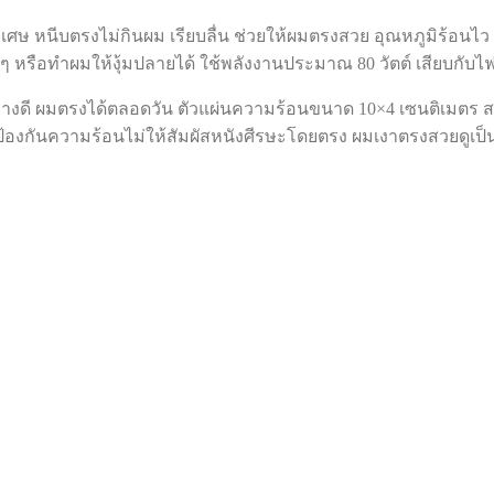
่นพิเศษ หนีบตรงไม่กินผม เรียบลื่น ช่วยให้ผมตรงสวย อุณหภูมิร้อนไ
ก ๆ หรือทำผมให้งุ้มปลายได้ ใช้พลังงานประมาณ 80 วัตต์ เสียบกั
ย่างดี ผมตรงได้ตลอดวัน ตัวแผ่นความร้อนขนาด 10×4 เซนติเมตร สาม
น์ป้องกันความร้อนไม่ให้สัมผัสหนังศีรษะโดยตรง ผมเงาตรงสวยดูเป