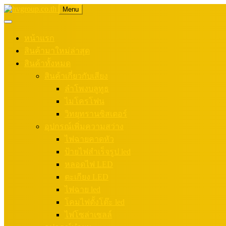
Menu
หน้าแรก
สินค้ามาใหม่ล่าสุด
สินค้าทั้งหมด
สินค้าเกี่ยวกับเสียง
ลำโพงบลูทูธ
ไมโครโฟน
วิทยุทรานซิสเตอร์
อุปกรณ์เพิ่มความสว่าง
ไฟฉายคาดหัว
ป้ายไฟสำเร็จรูป led
หลอดไฟ LED
ตะเกียง LED
ไฟฉาย led
โคมไฟตั้งโต๊ะ led
ไฟโซล่าเซลล์