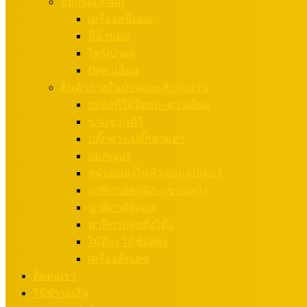
อุปกรณ์ทำผม
เครื่องหนีบผม
ที่ม้วนผม
ไดร์เป่าผม
ปัตตาเลี่ยน
สินค้าภายในบ้านและสำนักงาน
กล่องทีวีดิจิตอล–ดาวเทียม
ขาแขวนทีวี
ปลั๊กพ่วง-ปลั๊กสามตา
แม่กุญแจ
หม้อแปลงไฟฟ้า-อะแดปเตอร์
นาฬิกาติดผนัง–แขวนผนัง
นาฬิกาดิจิตอล
นาฬิกาปลุกตั้งโต๊ะ
ไม้ตียุง ไม้ช็อตยุง
เครื่องคิดเลข
ติดต่อเรา
วิธีชำระเงิน