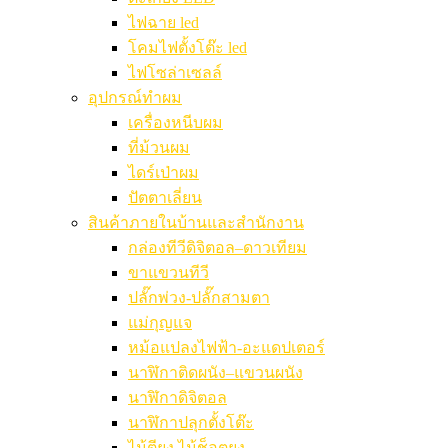
ไฟฉาย led
โคมไฟตั้งโต๊ะ led
ไฟโซล่าเซลล์
อุปกรณ์ทำผม
เครื่องหนีบผม
ที่ม้วนผม
ไดร์เป่าผม
ปัตตาเลี่ยน
สินค้าภายในบ้านและสำนักงาน
กล่องทีวีดิจิตอล–ดาวเทียม
ขาแขวนทีวี
ปลั๊กพ่วง-ปลั๊กสามตา
แม่กุญแจ
หม้อแปลงไฟฟ้า-อะแดปเตอร์
นาฬิกาติดผนัง–แขวนผนัง
นาฬิกาดิจิตอล
นาฬิกาปลุกตั้งโต๊ะ
ไม้ตียุง ไม้ช็อตยุง