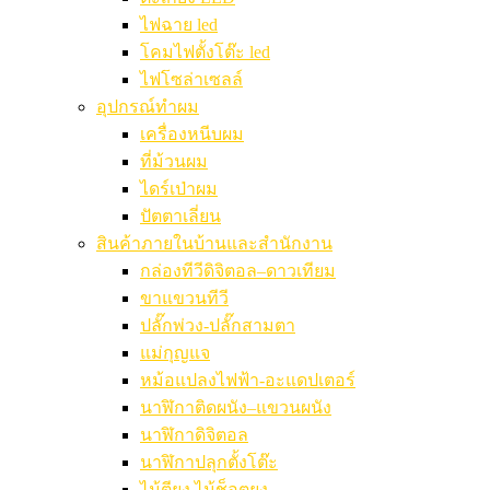
ไฟฉาย led
โคมไฟตั้งโต๊ะ led
ไฟโซล่าเซลล์
อุปกรณ์ทำผม
เครื่องหนีบผม
ที่ม้วนผม
ไดร์เป่าผม
ปัตตาเลี่ยน
สินค้าภายในบ้านและสำนักงาน
กล่องทีวีดิจิตอล–ดาวเทียม
ขาแขวนทีวี
ปลั๊กพ่วง-ปลั๊กสามตา
แม่กุญแจ
หม้อแปลงไฟฟ้า-อะแดปเตอร์
นาฬิกาติดผนัง–แขวนผนัง
นาฬิกาดิจิตอล
นาฬิกาปลุกตั้งโต๊ะ
ไม้ตียุง ไม้ช็อตยุง