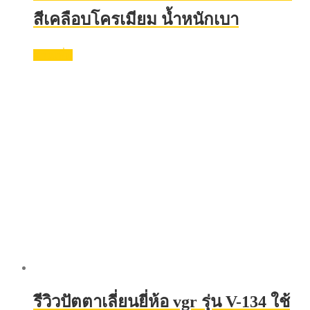
สีเคลือบโครเมียม น้ำหนักเบา
อ่านเพิ่ม
รีวิวปัตตาเลี่ยนยี่ห้อ vgr รุ่น V-134 ใช้