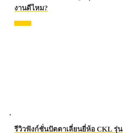
งานดีไหม?
อ่านเพิ่ม
รีวิวฟังก์ชั่นปัตตาเลี่ยนยี่ห้อ CKL รุ่น