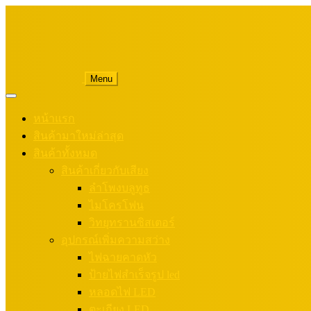
Menu
หน้าแรก
สินค้ามาใหม่ล่าสุด
สินค้าทั้งหมด
สินค้าเกี่ยวกับเสียง
ลำโพงบลูทูธ
ไมโครโฟน
วิทยุทรานซิสเตอร์
อุปกรณ์เพิ่มความสว่าง
ไฟฉายคาดหัว
ป้ายไฟสำเร็จรูป led
หลอดไฟ LED
ตะเกียง LED