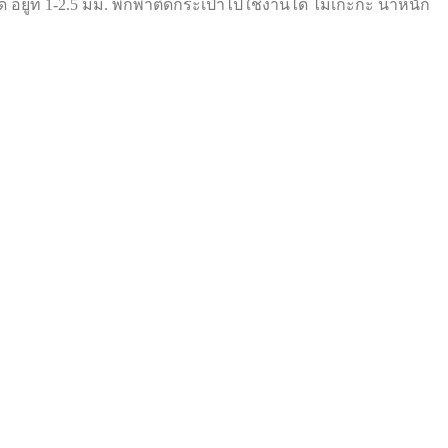
ู่ที่ 1-2.5 มม. พกพาติดกระเป๋าไปใช้งานได้ ไม่เกะกะ น้ำหนัก