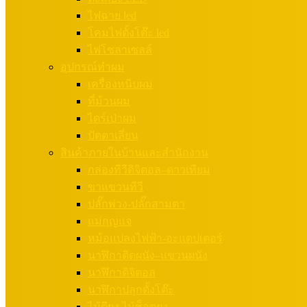
ไฟฉาย led
โคมไฟตั้งโต๊ะ led
ไฟโซล่าเซลล์
อุปกรณ์ทำผม
เครื่องหนีบผม
ที่ม้วนผม
ไดร์เป่าผม
ปัตตาเลี่ยน
สินค้าภายในบ้านและสำนักงาน
กล่องทีวีดิจิตอล–ดาวเทียม
ขาแขวนทีวี
ปลั๊กพ่วง-ปลั๊กสามตา
แม่กุญแจ
หม้อแปลงไฟฟ้า-อะแดปเตอร์
นาฬิกาติดผนัง–แขวนผนัง
นาฬิกาดิจิตอล
นาฬิกาปลุกตั้งโต๊ะ
ไม้ตียุง ไม้ช็อตยุง