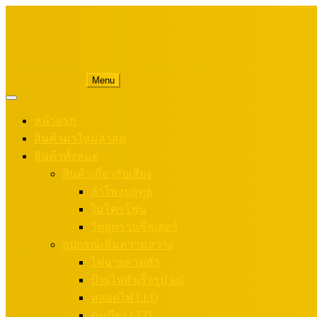
Menu
หน้าแรก
สินค้ามาใหม่ล่าสุด
สินค้าทั้งหมด
สินค้าเกี่ยวกับเสียง
ลำโพงบลูทูธ
ไมโครโฟน
วิทยุทรานซิสเตอร์
อุปกรณ์เพิ่มความสว่าง
ไฟฉายคาดหัว
ป้ายไฟสำเร็จรูป led
หลอดไฟ LED
ตะเกียง LED