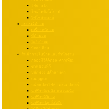
ไฟฉาย led
โคมไฟตั้งโต๊ะ led
ไฟโซล่าเซลล์
อุปกรณ์ทำผม
เครื่องหนีบผม
ที่ม้วนผม
ไดร์เป่าผม
ปัตตาเลี่ยน
สินค้าภายในบ้านและสำนักงาน
กล่องทีวีดิจิตอล–ดาวเทียม
ขาแขวนทีวี
ปลั๊กพ่วง-ปลั๊กสามตา
แม่กุญแจ
หม้อแปลงไฟฟ้า-อะแดปเตอร์
นาฬิกาติดผนัง–แขวนผนัง
นาฬิกาดิจิตอล
นาฬิกาปลุกตั้งโต๊ะ
ไม้ตียุง ไม้ช็อตยุง