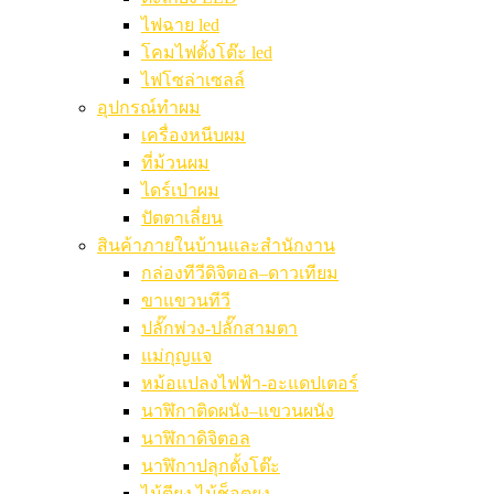
ไฟฉาย led
โคมไฟตั้งโต๊ะ led
ไฟโซล่าเซลล์
อุปกรณ์ทำผม
เครื่องหนีบผม
ที่ม้วนผม
ไดร์เป่าผม
ปัตตาเลี่ยน
สินค้าภายในบ้านและสำนักงาน
กล่องทีวีดิจิตอล–ดาวเทียม
ขาแขวนทีวี
ปลั๊กพ่วง-ปลั๊กสามตา
แม่กุญแจ
หม้อแปลงไฟฟ้า-อะแดปเตอร์
นาฬิกาติดผนัง–แขวนผนัง
นาฬิกาดิจิตอล
นาฬิกาปลุกตั้งโต๊ะ
ไม้ตียุง ไม้ช็อตยุง