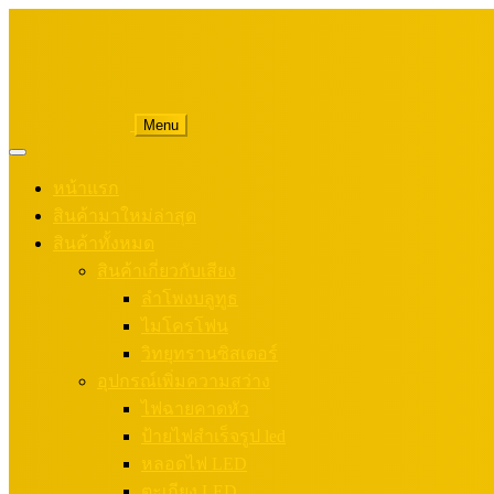
Menu
หน้าแรก
สินค้ามาใหม่ล่าสุด
สินค้าทั้งหมด
สินค้าเกี่ยวกับเสียง
ลำโพงบลูทูธ
ไมโครโฟน
วิทยุทรานซิสเตอร์
อุปกรณ์เพิ่มความสว่าง
ไฟฉายคาดหัว
ป้ายไฟสำเร็จรูป led
หลอดไฟ LED
ตะเกียง LED