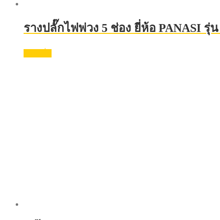
รางปลั๊กไฟพ่วง 5 ช่อง ยี่ห้อ PANASI รุ่
อ่านเพิ่ม