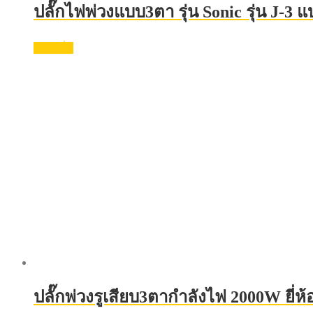
ปลั๊กไฟพ่วงแบบ3ตา รุ่น Sonic รุ่น J-3 แ
อ่านเพิ่ม
ปลั๊กพ่วงรูเสียบ3ตากำลังไฟ 2000W ยี่ห้อ