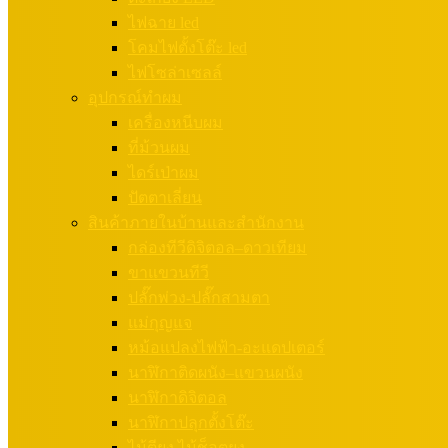
ไฟฉาย led
โคมไฟตั้งโต๊ะ led
ไฟโซล่าเซลล์
อุปกรณ์ทำผม
เครื่องหนีบผม
ที่ม้วนผม
ไดร์เป่าผม
ปัตตาเลี่ยน
สินค้าภายในบ้านและสำนักงาน
กล่องทีวีดิจิตอล–ดาวเทียม
ขาแขวนทีวี
ปลั๊กพ่วง-ปลั๊กสามตา
แม่กุญแจ
หม้อแปลงไฟฟ้า-อะแดปเตอร์
นาฬิกาติดผนัง–แขวนผนัง
นาฬิกาดิจิตอล
นาฬิกาปลุกตั้งโต๊ะ
ไม้ตียุง ไม้ช็อตยุง