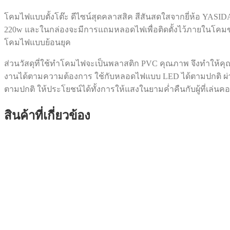
โคมไฟแบบตั้งโต๊ะ ดีไซน์สุดคลาสสิค สีสันสดใสจากยี่ห้อ YASID
220w และในกล่องจะมีการแถมหลอดไฟเพื่อติดตั้งไว้ภายในโคมขนาด
โคมไฟแบบย้อนยุค
ส่วนวัสดุที่ใช้ทำโคมไฟจะเป็นพลาสติก PVC คุณภาพ จึงทำให้ค
งานได้ตามความต้องการ ใช้กับหลอดไฟแบบ LED ได้ตามปกติ ผ่าน
ตามปกติ ให้ประโยชน์ได้ทั้งการให้แสงในยามค่ำคืนกับผู้ที่เล่นค
สินค้าที่เกี่ยวข้อง