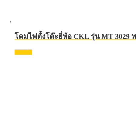
โคมไฟตั้งโต๊ะยี่ห้อ CKL รุ่น MT-3029
อ่านเพิ่ม