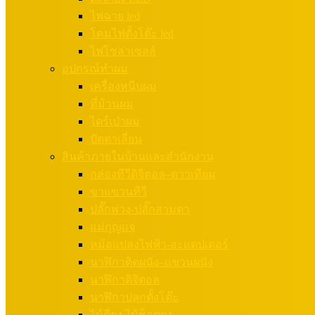
ไฟฉาย led
โคมไฟตั้งโต๊ะ led
ไฟโซล่าเซลล์
อุปกรณ์ทำผม
เครื่องหนีบผม
ที่ม้วนผม
ไดร์เป่าผม
ปัตตาเลี่ยน
สินค้าภายในบ้านและสำนักงาน
กล่องทีวีดิจิตอล–ดาวเทียม
ขาแขวนทีวี
ปลั๊กพ่วง-ปลั๊กสามตา
แม่กุญแจ
หม้อแปลงไฟฟ้า-อะแดปเตอร์
นาฬิกาติดผนัง–แขวนผนัง
นาฬิกาดิจิตอล
นาฬิกาปลุกตั้งโต๊ะ
ไม้ตียุง ไม้ช็อตยุง