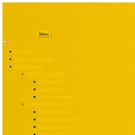
Menu
หน้าแรก
สินค้ามาใหม่ล่าสุด
สินค้าทั้งหมด
สินค้าเกี่ยวกับเสียง
ลำโพงบลูทูธ
ไมโครโฟน
วิทยุทรานซิสเตอร์
อุปกรณ์เพิ่มความสว่าง
ไฟฉายคาดหัว
ป้ายไฟสำเร็จรูป led
หลอดไฟ LED
ตะเกียง LED