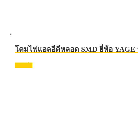
โคมไฟแอลอีดีหลอด SMD ยี่ห้อ YAGE รุ่
อ่านเพิ่ม