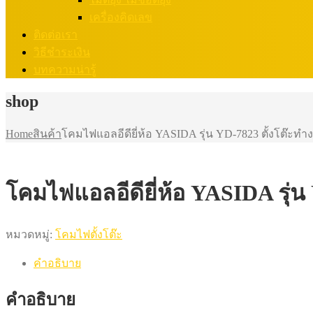
เครื่องคิดเลข
ติดต่อเรา
วิธีชำระเงิน
บทความน่ารู้
shop
Home
สินค้า
โคมไฟแอลอีดียี่ห้อ YASIDA รุ่น YD-7823 ตั้งโต๊ะท
โคมไฟแอลอีดียี่ห้อ YASIDA รุ่
หมวดหมู่:
โคมไฟตั้งโต๊ะ
คำอธิบาย
คำอธิบาย