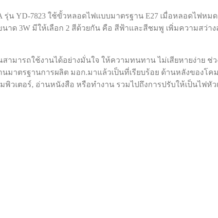
A รุ่น YD-7823 ใช้ขั้วหลอดไฟแบบมาตรฐาน E27 เมื่อหลอดไฟหมดอา
 3W มีให้เลือก 2 สีด้วยกัน คือ สีฟ้าและสีชมพู เพิ่มความสว่า
ุณสามารถใช้งานได้อย่างมั่นใจ ให้ความทนทาน ไม่เสียหายง่าย 
มาตรฐานการผลิต มอก.มาแล้วเป็นที่เรียบร้อย ด้านหลังของโคมไฟ
อมพิวเตอร์, อ่านหนังสือ หรือทำงาน รวมไปถึงการปรับให้เป็นไฟหัวเ