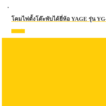
โคมไฟตั้งโต๊ะพับได้ยี่ห้อ YAGE รุ่น Y
อ่านเพิ่ม