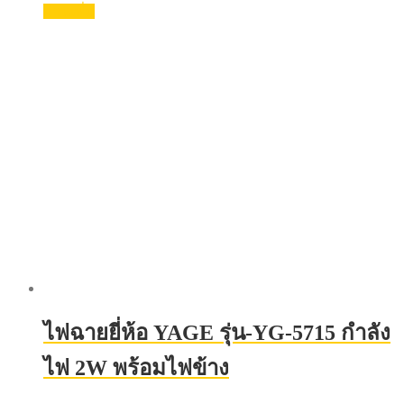
อ่านเพิ่ม
ไฟฉายยี่ห้อ YAGE รุ่น-YG-5715 กำลัง
ไฟ 2W พร้อมไฟข้าง