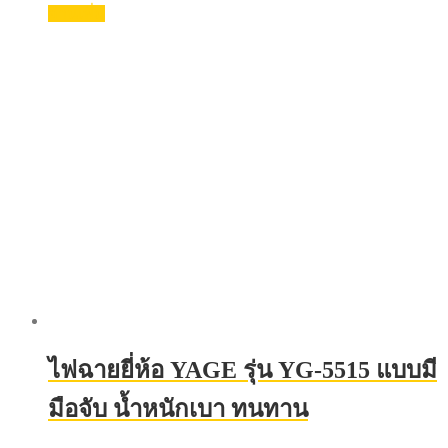
อ่านเพิ่ม
ไฟฉายยี่ห้อ YAGE รุ่น YG-5515 แบบมี
มือจับ น้ำหนักเบา ทนทาน