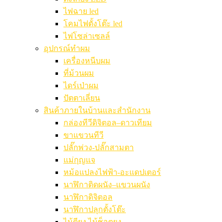
ไฟฉาย led
โคมไฟตั้งโต๊ะ led
ไฟโซล่าเซลล์
อุปกรณ์ทำผม
เครื่องหนีบผม
ที่ม้วนผม
ไดร์เป่าผม
ปัตตาเลี่ยน
สินค้าภายในบ้านและสำนักงาน
กล่องทีวีดิจิตอล–ดาวเทียม
ขาแขวนทีวี
ปลั๊กพ่วง-ปลั๊กสามตา
แม่กุญแจ
หม้อแปลงไฟฟ้า-อะแดปเตอร์
นาฬิกาติดผนัง–แขวนผนัง
นาฬิกาดิจิตอล
นาฬิกาปลุกตั้งโต๊ะ
ไม้ตียุง ไม้ช็อตยุง