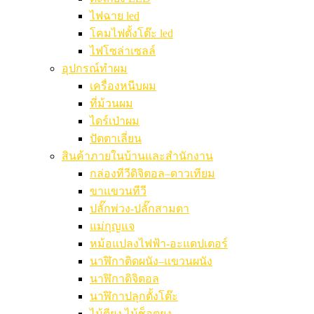
ไฟฉาย led
โคมไฟตั้งโต๊ะ led
ไฟโซล่าเซลล์
อุปกรณ์ทำผม
เครื่องหนีบผม
ที่ม้วนผม
ไดร์เป่าผม
ปัตตาเลี่ยน
สินค้าภายในบ้านและสำนักงาน
กล่องทีวีดิจิตอล–ดาวเทียม
ขาแขวนทีวี
ปลั๊กพ่วง-ปลั๊กสามตา
แม่กุญแจ
หม้อแปลงไฟฟ้า-อะแดปเตอร์
นาฬิกาติดผนัง–แขวนผนัง
นาฬิกาดิจิตอล
นาฬิกาปลุกตั้งโต๊ะ
ไม้ตียุง ไม้ช็อตยุง