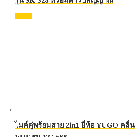
รุ่น SK-328 พร้อมตัวรับสัญญาณ
อ่านเพิ่ม
ไมค์คู่พร้อมสาย 2in1 ยี่ห้อ YUGO คลื่น
VHF รุ่น YG-668