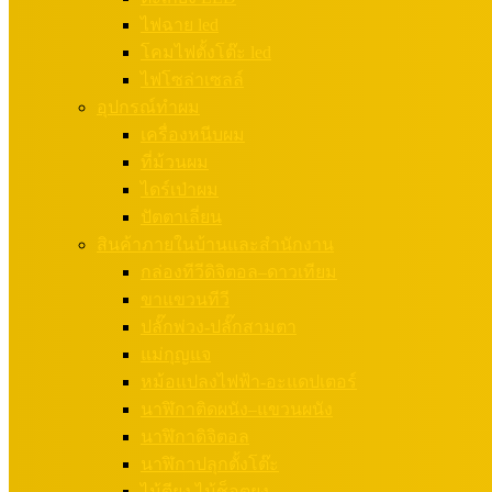
ไฟฉาย led
โคมไฟตั้งโต๊ะ led
ไฟโซล่าเซลล์
อุปกรณ์ทำผม
เครื่องหนีบผม
ที่ม้วนผม
ไดร์เป่าผม
ปัตตาเลี่ยน
สินค้าภายในบ้านและสำนักงาน
กล่องทีวีดิจิตอล–ดาวเทียม
ขาแขวนทีวี
ปลั๊กพ่วง-ปลั๊กสามตา
แม่กุญแจ
หม้อแปลงไฟฟ้า-อะแดปเตอร์
นาฬิกาติดผนัง–แขวนผนัง
นาฬิกาดิจิตอล
นาฬิกาปลุกตั้งโต๊ะ
ไม้ตียุง ไม้ช็อตยุง