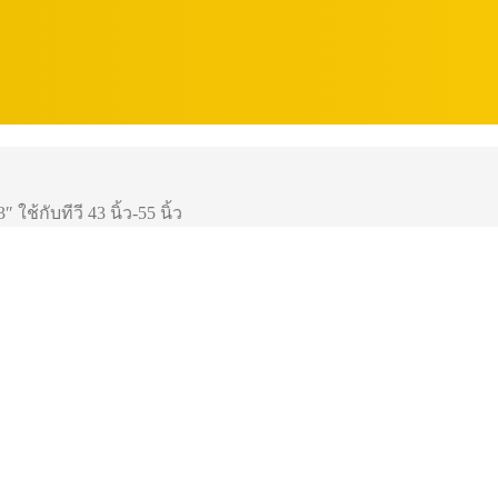
ช้กับทีวี 43 นิ้ว-55 นิ้ว