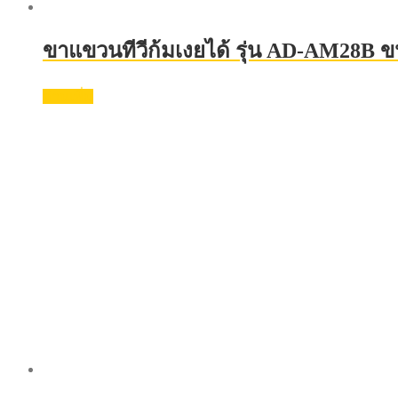
ขาแขวนทีวีก้มเงยได้ รุ่น AD-AM28B ขนา
อ่านเพิ่ม