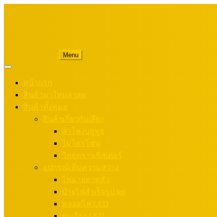
Menu
หน้าแรก
สินค้ามาใหม่ล่าสุด
สินค้าทั้งหมด
สินค้าเกี่ยวกับเสียง
ลำโพงบลูทูธ
ไมโครโฟน
วิทยุทรานซิสเตอร์
อุปกรณ์เพิ่มความสว่าง
ไฟฉายคาดหัว
ป้ายไฟสำเร็จรูป led
หลอดไฟ LED
ตะเกียง LED