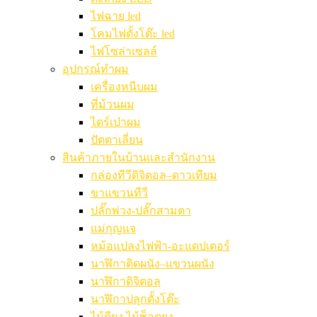
ไฟฉาย led
โคมไฟตั้งโต๊ะ led
ไฟโซล่าเซลล์
อุปกรณ์ทำผม
เครื่องหนีบผม
ที่ม้วนผม
ไดร์เป่าผม
ปัตตาเลี่ยน
สินค้าภายในบ้านและสำนักงาน
กล่องทีวีดิจิตอล–ดาวเทียม
ขาแขวนทีวี
ปลั๊กพ่วง-ปลั๊กสามตา
แม่กุญแจ
หม้อแปลงไฟฟ้า-อะแดปเตอร์
นาฬิกาติดผนัง–แขวนผนัง
นาฬิกาดิจิตอล
นาฬิกาปลุกตั้งโต๊ะ
ไม้ตียุง ไม้ช็อตยุง